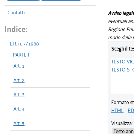
Contatti
Avviso legal
eventuali an
Indice:
Regione Friul
modo della p
L.R. n. 7/1988
Scegli il te
PARTE I
TESTO VI
Art. 1
TESTO ST
Art. 2
Art. 3
Formato st
Art. 4
HTML
-
PD
Art. 5
Visualizza: