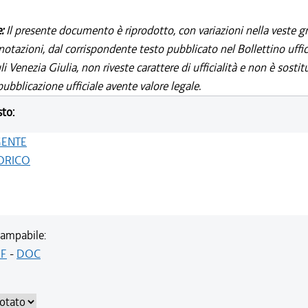
e:
Il presente documento è riprodotto, con variazioni nella veste gr
notazioni, dal corrispondente testo pubblicato nel Bollettino uffic
i Venezia Giulia, non riveste carattere di ufficialità e non è sostit
ubblicazione ufficiale avente valore legale.
sto:
GENTE
ORICO
ampabile:
F
-
DOC