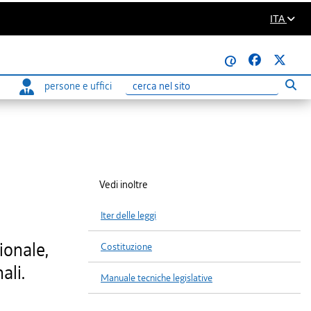
ITA
@
persone e uffici
Eseg
Ricerca
Vedi inoltre
Iter delle leggi
ionale,
Costituzione
ali.
Manuale tecniche legislative