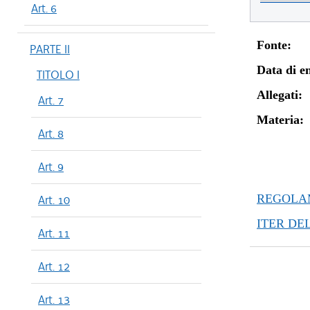
Art. 6
Fonte:
PARTE II
Data di en
TITOLO I
Allegati:
Art. 7
Materia:
Art. 8
Art. 9
REGOLAM
Art. 10
ITER DE
Art. 11
Art. 12
Art. 13