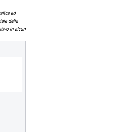
afica ed
iale della
utivo in alcun