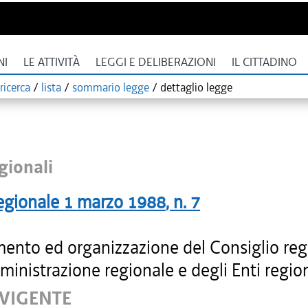
NI
LE ATTIVITÀ
LEGGI E DELIBERAZIONI
IL CITTADINO
ricerca
/
lista
/
sommario legge
/
dettaglio legge
gionali
egionale
1 marzo 1988
, n.
7
ento ed organizzazione del Consiglio reg
ministrazione regionale e degli Enti region
 VIGENTE