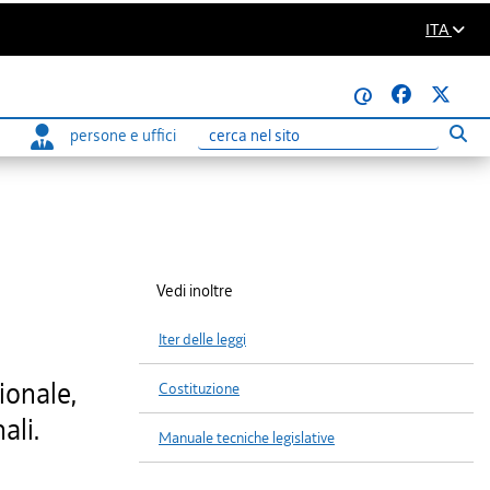
ITA
@
persone e uffici
Eseg
Ricerca
Vedi inoltre
Iter delle leggi
ionale,
Costituzione
ali.
Manuale tecniche legislative