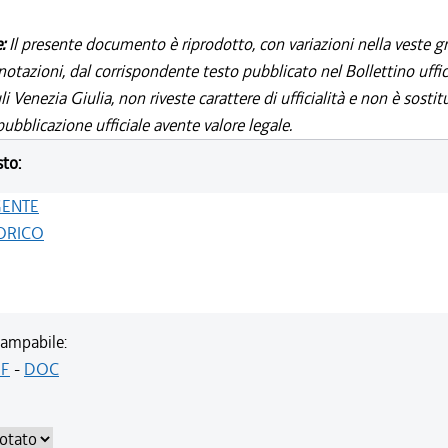
e:
Il presente documento è riprodotto, con variazioni nella veste gr
notazioni, dal corrispondente testo pubblicato nel Bollettino uffic
i Venezia Giulia, non riveste carattere di ufficialità e non è sostit
ubblicazione ufficiale avente valore legale.
sto:
GENTE
ORICO
ampabile:
F
-
DOC