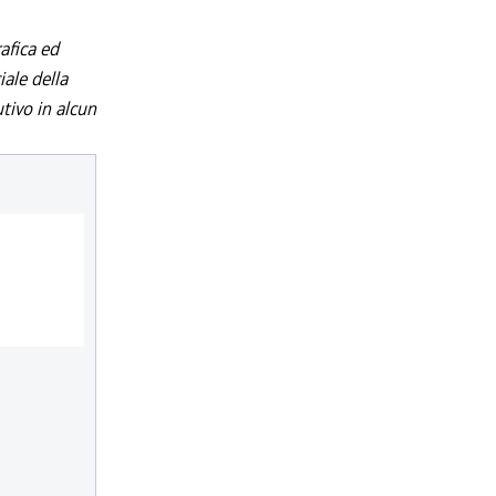
afica ed
iale della
utivo in alcun