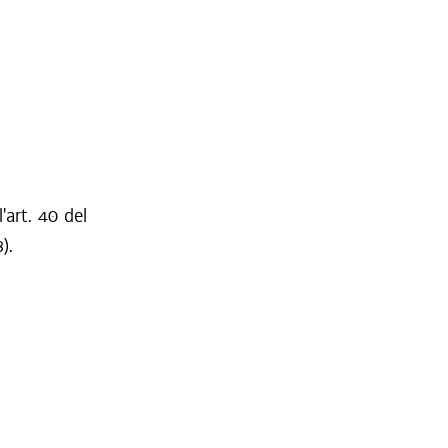
'art. 40 del
).