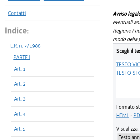
Contatti
Avviso legal
eventuali an
Indice:
Regione Friul
modo della p
L.R. n. 7/1988
Scegli il te
PARTE I
TESTO VI
Art. 1
TESTO ST
Art. 2
Art. 3
Formato st
Art. 4
HTML
-
PD
Art. 5
Visualizza: