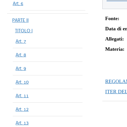
Art. 6
Fonte:
PARTE II
Data di en
TITOLO I
Allegati:
Art. 7
Materia:
Art. 8
Art. 9
REGOLAM
Art. 10
ITER DE
Art. 11
Art. 12
Art. 13