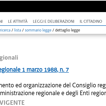
NI
LE ATTIVITÀ
LEGGI E DELIBERAZIONI
IL CITTADINO
ricerca
/
lista
/
sommario legge
/
dettaglio legge
gionali
egionale
1 marzo 1988
, n.
7
ento ed organizzazione del Consiglio reg
ministrazione regionale e degli Enti region
 VIGENTE