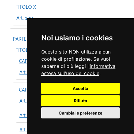
TITOLO X
Art. 198
Noi usiamo i cookies
PARTE IV
TITOLO I
Questo sito NON utilizza alcun
cookie di profilazione. Se vuoi
CAPO I
saperne di più leggi l'
informativa
Art. 199
estesa sull'uso dei cookie
.
Accetta
CAPO II
Art. 200
Rifiuta
Cambia le preferenze
Art. 201
Art. 202