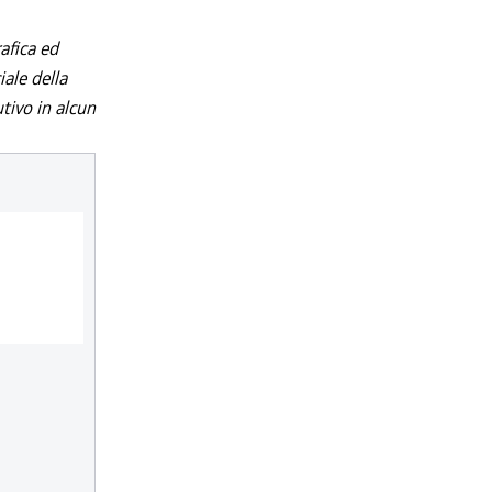
afica ed
iale della
utivo in alcun