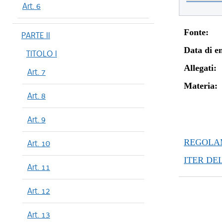
Art. 6
Fonte:
PARTE II
Data di en
TITOLO I
Allegati:
Art. 7
Materia:
Art. 8
Art. 9
REGOLAM
Art. 10
ITER DE
Art. 11
Art. 12
Art. 13