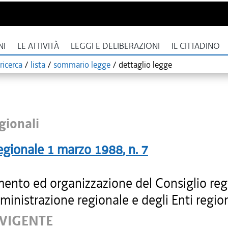
NI
LE ATTIVITÀ
LEGGI E DELIBERAZIONI
IL CITTADINO
ricerca
/
lista
/
sommario legge
/
dettaglio legge
gionali
egionale
1 marzo 1988
, n.
7
ento ed organizzazione del Consiglio reg
ministrazione regionale e degli Enti region
 VIGENTE