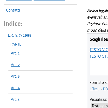
Contatti
Avviso legal
eventuali an
Indice:
Regione Friul
modo della p
L.R. n. 7/1988
Scegli il te
PARTE I
TESTO VI
Art. 1
TESTO ST
Art. 2
Art. 3
Formato st
Art. 4
HTML
-
PD
Art. 5
Visualizza: