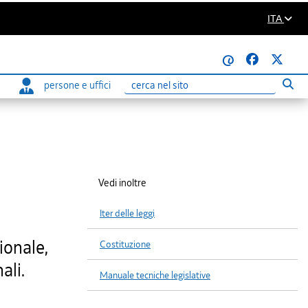
ITA
@
persone e uffici
Eseg
Ricerca
Vedi inoltre
Iter delle leggi
ionale,
Costituzione
ali.
Manuale tecniche legislative