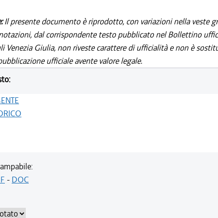
e:
Il presente documento è riprodotto, con variazioni nella veste gr
notazioni, dal corrispondente testo pubblicato nel Bollettino uffic
i Venezia Giulia, non riveste carattere di ufficialità e non è sostit
ubblicazione ufficiale avente valore legale.
sto:
GENTE
ORICO
ampabile:
F
-
DOC