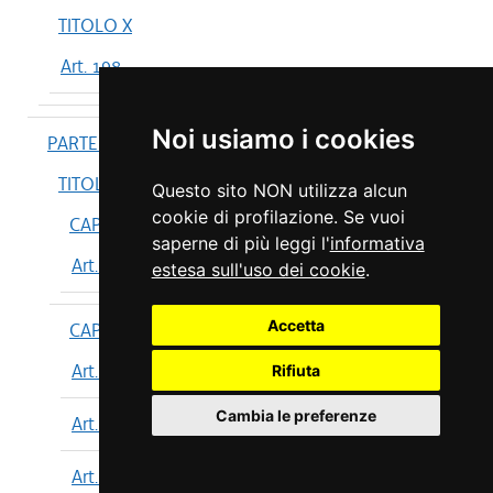
TITOLO X
Art. 198
Noi usiamo i cookies
PARTE IV
TITOLO I
Questo sito NON utilizza alcun
cookie di profilazione. Se vuoi
CAPO I
saperne di più leggi l'
informativa
Art. 199
estesa sull'uso dei cookie
.
Accetta
CAPO II
Art. 200
Rifiuta
Cambia le preferenze
Art. 201
Art. 202