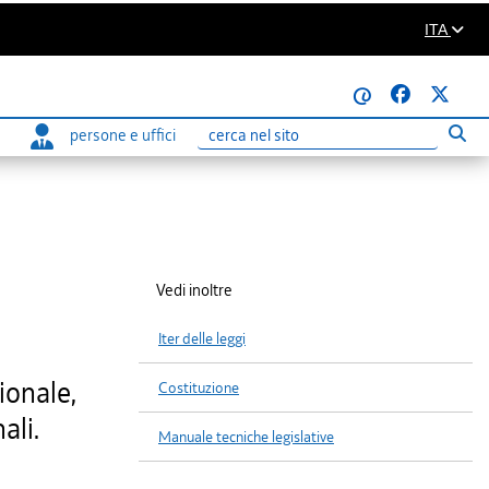
ITA
@
persone e uffici
Eseg
Ricerca
Vedi inoltre
Iter delle leggi
ionale,
Costituzione
ali.
Manuale tecniche legislative