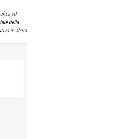
afica ed
iale della
utivo in alcun