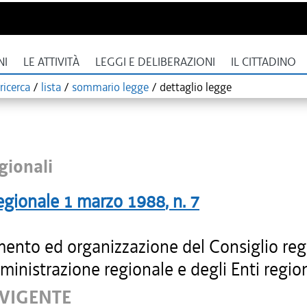
NI
LE ATTIVITÀ
LEGGI E DELIBERAZIONI
IL CITTADINO
ricerca
/
lista
/
sommario legge
/
dettaglio legge
gionali
egionale
1 marzo 1988
, n.
7
ento ed organizzazione del Consiglio reg
ministrazione regionale e degli Enti region
 VIGENTE