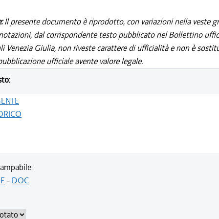
e:
Il presente documento è riprodotto, con variazioni nella veste gr
notazioni, dal corrispondente testo pubblicato nel Bollettino uffic
i Venezia Giulia, non riveste carattere di ufficialità e non è sostit
ubblicazione ufficiale avente valore legale.
sto:
GENTE
ORICO
ampabile:
F
-
DOC