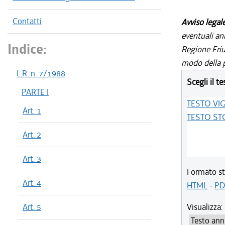
Contatti
Avviso legal
eventuali an
Indice:
Regione Friul
modo della p
L.R. n. 7/1988
Scegli il te
PARTE I
TESTO VI
Art. 1
TESTO ST
Art. 2
Art. 3
Formato st
Art. 4
HTML
-
PD
Art. 5
Visualizza: