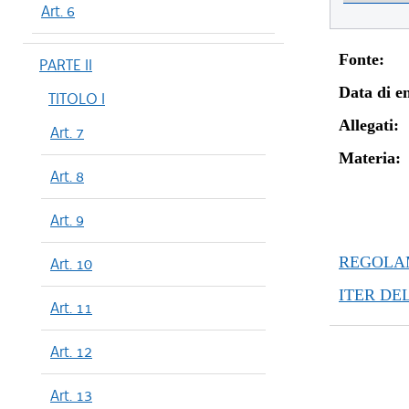
Art. 6
Fonte:
PARTE II
Data di en
TITOLO I
Allegati:
Art. 7
Materia:
Art. 8
Art. 9
REGOLAM
Art. 10
ITER DE
Art. 11
Art. 12
Art. 13