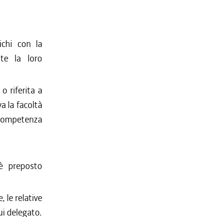
ichi con la
nte la loro
o riferita a
a la facoltà
i competenza
 è preposto
 le relative
ui delegato.