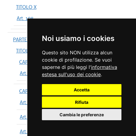
TITOLO X
Art. 198
Noi usiamo i cookies
PARTE IV
TITOLO I
Questo sito NON utilizza alcun
cookie di profilazione. Se vuoi
CAPO I
saperne di più leggi l'
informativa
Art. 199
estesa sull'uso dei cookie
.
Accetta
CAPO II
Art. 200
Rifiuta
Cambia le preferenze
Art. 201
Art. 202