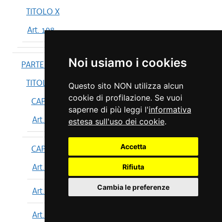
TITOLO X
Art. 198
Noi usiamo i cookies
PARTE IV
TITOLO I
Questo sito NON utilizza alcun
cookie di profilazione. Se vuoi
CAPO I
saperne di più leggi l'
informativa
Art. 199
estesa sull'uso dei cookie
.
Accetta
CAPO II
Art. 200
Rifiuta
Cambia le preferenze
Art. 201
Art. 202