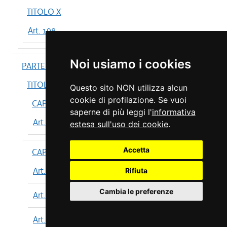
TITOLO X
Art. 198
Noi usiamo i cookies
PARTE IV
TITOLO I
Questo sito NON utilizza alcun
cookie di profilazione. Se vuoi
CAPO I
saperne di più leggi l'
informativa
Art. 199
estesa sull'uso dei cookie
.
Accetta
CAPO II
Art. 200
Rifiuta
Cambia le preferenze
Art. 201
Art. 202