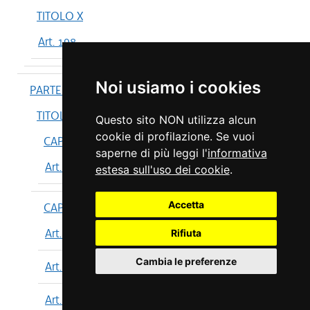
TITOLO X
Art. 198
Noi usiamo i cookies
PARTE IV
TITOLO I
Questo sito NON utilizza alcun
cookie di profilazione. Se vuoi
CAPO I
saperne di più leggi l'
informativa
Art. 199
estesa sull'uso dei cookie
.
Accetta
CAPO II
Art. 200
Rifiuta
Cambia le preferenze
Art. 201
Art. 202