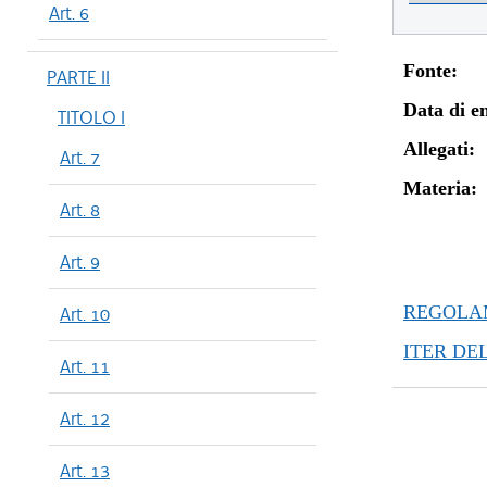
Art. 6
Fonte:
PARTE II
Data di en
TITOLO I
Allegati:
Art. 7
Materia:
Art. 8
Art. 9
REGOLAM
Art. 10
ITER DE
Art. 11
Art. 12
Art. 13