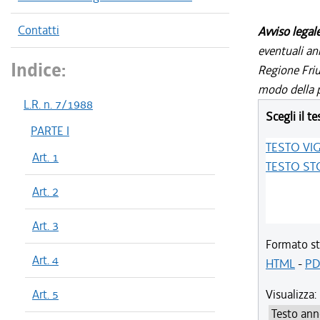
Contatti
Avviso legal
eventuali an
Indice:
Regione Friul
modo della p
L.R. n. 7/1988
Scegli il te
PARTE I
TESTO VI
Art. 1
TESTO ST
Art. 2
Art. 3
Formato st
Art. 4
HTML
-
PD
Art. 5
Visualizza: