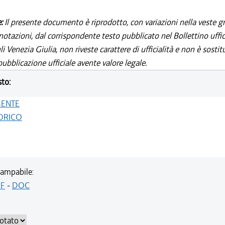
e:
Il presente documento è riprodotto, con variazioni nella veste gr
notazioni, dal corrispondente testo pubblicato nel Bollettino uffic
i Venezia Giulia, non riveste carattere di ufficialità e non è sostit
ubblicazione ufficiale avente valore legale.
sto:
GENTE
ORICO
ampabile:
F
-
DOC