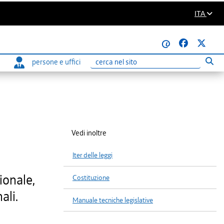
ITA
@
persone e uffici
Eseg
Ricerca
Vedi inoltre
Iter delle leggi
ionale,
Costituzione
ali.
Manuale tecniche legislative