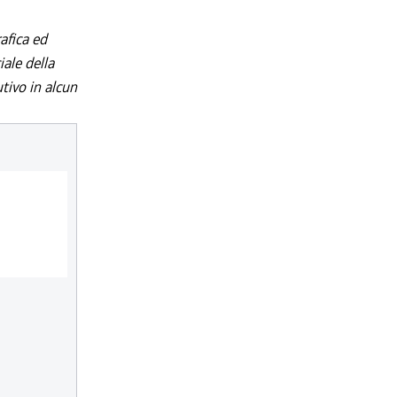
afica ed
iale della
utivo in alcun