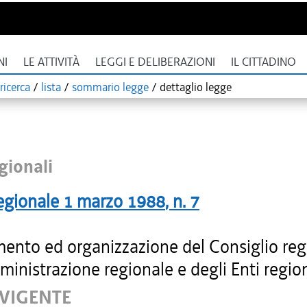
NI
LE ATTIVITÀ
LEGGI E DELIBERAZIONI
IL CITTADINO
ricerca
/
lista
/
sommario legge
/
dettaglio legge
gionali
egionale
1 marzo 1988
, n.
7
ento ed organizzazione del Consiglio reg
ministrazione regionale e degli Enti region
 VIGENTE