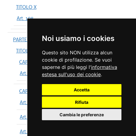
TITOLO X
Art. 198
Noi usiamo i cookies
PARTE IV
TITOLO I
Questo sito NON utilizza alcun
cookie di profilazione. Se vuoi
CAPO I
saperne di più leggi l'
informativa
Art. 199
estesa sull'uso dei cookie
.
Accetta
CAPO II
Art. 200
Rifiuta
Cambia le preferenze
Art. 201
Art. 202