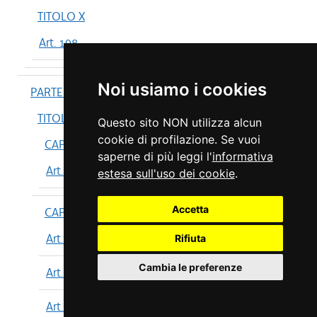
TITOLO X
Art. 198
Noi usiamo i cookies
PARTE IV
TITOLO I
Questo sito NON utilizza alcun
cookie di profilazione. Se vuoi
CAPO I
saperne di più leggi l'
informativa
Art. 199
estesa sull'uso dei cookie
.
Accetta
CAPO II
Art. 200
Rifiuta
Cambia le preferenze
Art. 201
Art. 202