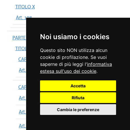
TITOLO X
Art. 198
Noi usiamo i cookies
PARTE IV
TITOLO I
Questo sito NON utilizza alcun
cookie di profilazione. Se vuoi
CAPO I
saperne di più leggi l'
informativa
Art. 199
estesa sull'uso dei cookie
.
Accetta
CAPO II
Art. 200
Rifiuta
Cambia le preferenze
Art. 201
Art. 202