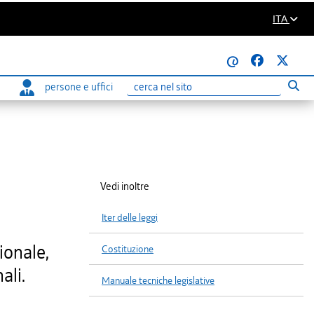
ITA
@
persone e uffici
Eseg
Ricerca
Vedi inoltre
Iter delle leggi
ionale,
Costituzione
ali.
Manuale tecniche legislative