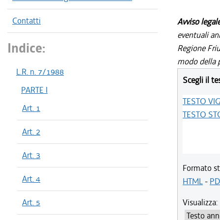
Contatti
Avviso legal
eventuali an
Indice:
Regione Friul
modo della p
L.R. n. 7/1988
Scegli il te
PARTE I
TESTO VI
Art. 1
TESTO ST
Art. 2
Art. 3
Formato st
Art. 4
HTML
-
PD
Art. 5
Visualizza: