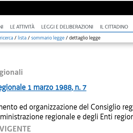
NI
LE ATTIVITÀ
LEGGI E DELIBERAZIONI
IL CITTADINO
ricerca
/
lista
/
sommario legge
/
dettaglio legge
gionali
egionale
1 marzo 1988
, n.
7
ento ed organizzazione del Consiglio reg
ministrazione regionale e degli Enti region
 VIGENTE