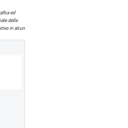
afica ed
iale della
utivo in alcun