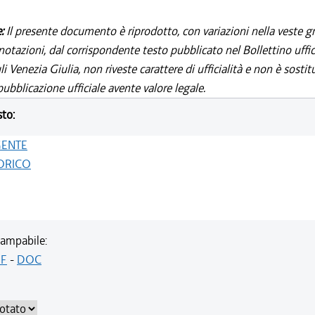
e:
Il presente documento è riprodotto, con variazioni nella veste gr
notazioni, dal corrispondente testo pubblicato nel Bollettino uffic
i Venezia Giulia, non riveste carattere di ufficialità e non è sostit
ubblicazione ufficiale avente valore legale.
sto:
GENTE
ORICO
ampabile:
F
-
DOC