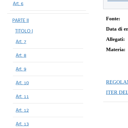
Art. 6
Fonte:
PARTE II
Data di en
TITOLO I
Allegati:
Art. 7
Materia:
Art. 8
Art. 9
REGOLAM
Art. 10
ITER DE
Art. 11
Art. 12
Art. 13