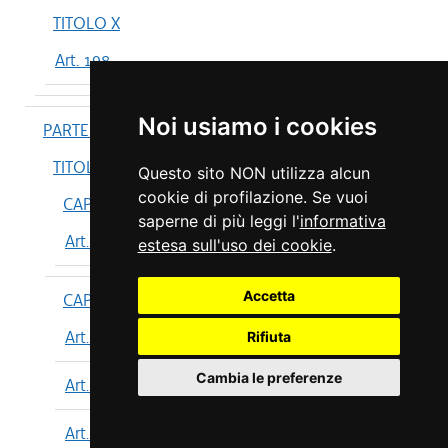
TITOLO X
Art. 198
Noi usiamo i cookies
PARTE IV
TITOLO I
Questo sito NON utilizza alcun
cookie di profilazione. Se vuoi
CAPO I
saperne di più leggi l'
informativa
Art. 199
estesa sull'uso dei cookie
.
Accetta
CAPO II
Art. 200
Rifiuta
Cambia le preferenze
Art. 201
Art. 202