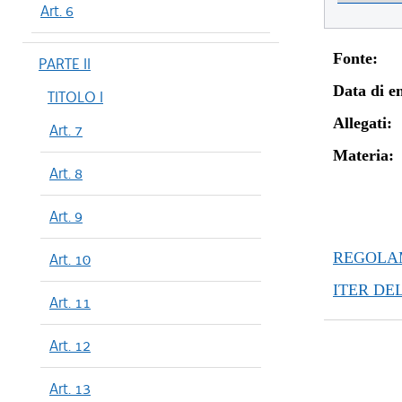
Art. 6
Fonte:
PARTE II
Data di en
TITOLO I
Allegati:
Art. 7
Materia:
Art. 8
Art. 9
REGOLAM
Art. 10
ITER DE
Art. 11
Art. 12
Art. 13