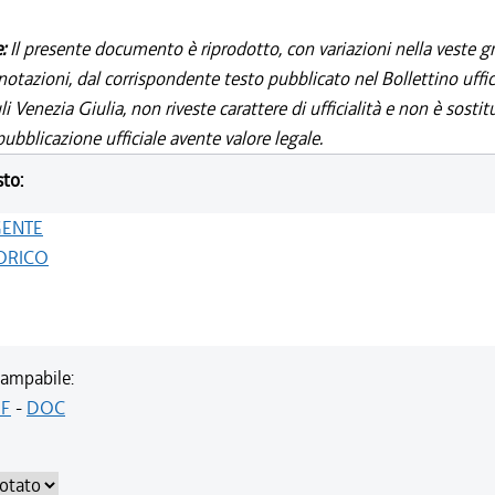
e:
Il presente documento è riprodotto, con variazioni nella veste gr
notazioni, dal corrispondente testo pubblicato nel Bollettino uffic
i Venezia Giulia, non riveste carattere di ufficialità e non è sostit
ubblicazione ufficiale avente valore legale.
sto:
GENTE
ORICO
ampabile:
F
-
DOC