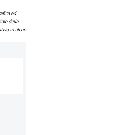
afica ed
iale della
utivo in alcun