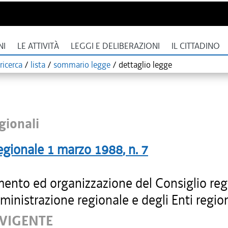
NI
LE ATTIVITÀ
LEGGI E DELIBERAZIONI
IL CITTADINO
ricerca
/
lista
/
sommario legge
/
dettaglio legge
gionali
egionale
1 marzo 1988
, n.
7
ento ed organizzazione del Consiglio reg
ministrazione regionale e degli Enti region
 VIGENTE