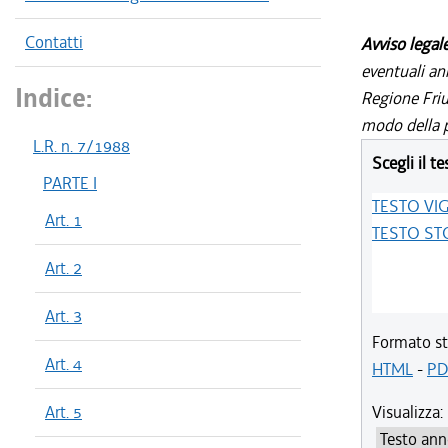
Contatti
Avviso legal
eventuali an
Indice:
Regione Friul
modo della p
L.R. n. 7/1988
Scegli il te
PARTE I
TESTO VI
Art. 1
TESTO ST
Art. 2
Art. 3
Formato st
Art. 4
HTML
-
PD
Art. 5
Visualizza: