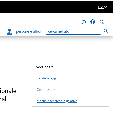
ITA
@
persone e uffici
Eseg
Ricerca
Vedi inoltre
Iter delle leggi
ionale,
Costituzione
ali.
Manuale tecniche legislative