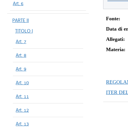
Art. 6
Fonte:
PARTE II
Data di en
TITOLO I
Allegati:
Art. 7
Materia:
Art. 8
Art. 9
REGOLAM
Art. 10
ITER DE
Art. 11
Art. 12
Art. 13