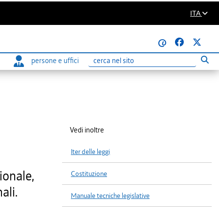
ITA
@
persone e uffici
Eseg
Ricerca
Vedi inoltre
Iter delle leggi
ionale,
Costituzione
ali.
Manuale tecniche legislative