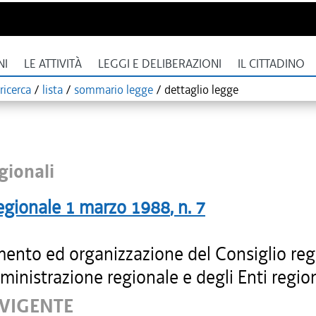
NI
LE ATTIVITÀ
LEGGI E DELIBERAZIONI
IL CITTADINO
ricerca
/
lista
/
sommario legge
/
dettaglio legge
gionali
egionale
1 marzo 1988
, n.
7
ento ed organizzazione del Consiglio reg
ministrazione regionale e degli Enti region
 VIGENTE