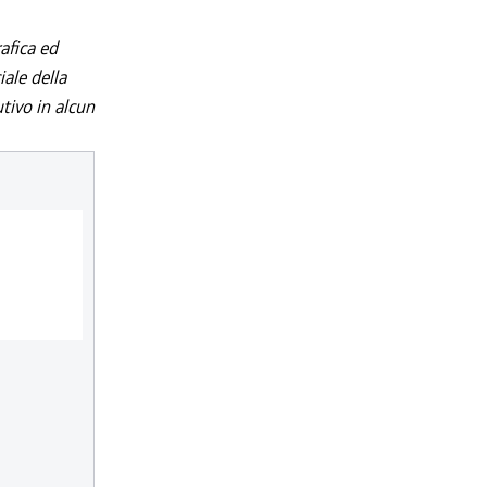
afica ed
iale della
utivo in alcun