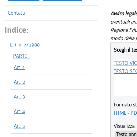
Contatti
Avviso legal
eventuali an
Indice:
Regione Friul
modo della p
L.R. n. 7/1988
Scegli il te
PARTE I
TESTO VI
Art. 1
TESTO ST
Art. 2
Art. 3
Formato st
Art. 4
HTML
-
PD
Art. 5
Visualizza: