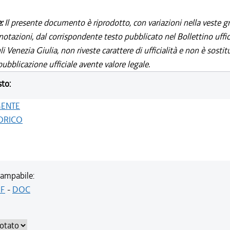
e:
Il presente documento è riprodotto, con variazioni nella veste gr
notazioni, dal corrispondente testo pubblicato nel Bollettino uffic
i Venezia Giulia, non riveste carattere di ufficialità e non è sostit
ubblicazione ufficiale avente valore legale.
sto:
GENTE
ORICO
ampabile:
F
-
DOC