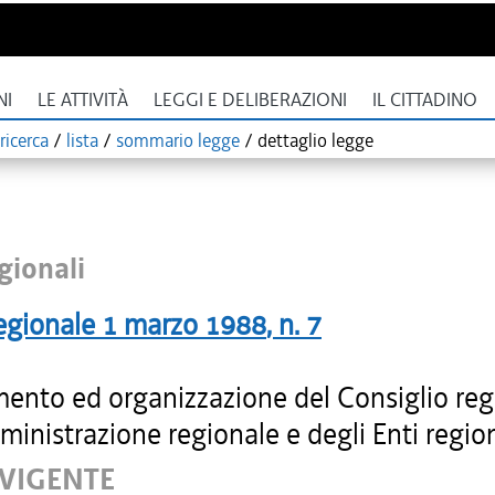
NI
LE ATTIVITÀ
LEGGI E DELIBERAZIONI
IL CITTADINO
ricerca
/
lista
/
sommario legge
/
dettaglio legge
gionali
egionale
1 marzo 1988
, n.
7
ento ed organizzazione del Consiglio reg
ministrazione regionale e degli Enti region
 VIGENTE