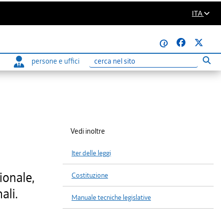
ITA
@
persone e uffici
Eseg
Ricerca
Vedi inoltre
Iter delle leggi
ionale,
Costituzione
ali.
Manuale tecniche legislative