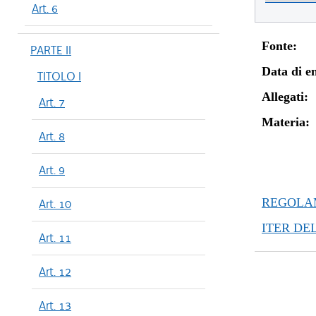
Art. 6
Fonte:
PARTE II
Data di en
TITOLO I
Allegati:
Art. 7
Materia:
Art. 8
Art. 9
REGOLAM
Art. 10
ITER DE
Art. 11
Art. 12
Art. 13