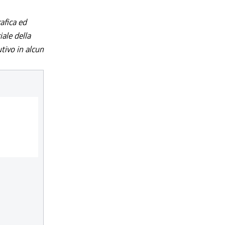
afica ed
iale della
utivo in alcun