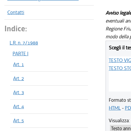
Contatti
Avviso legal
eventuali an
Indice:
Regione Friul
modo della p
L.R. n. 7/1988
Scegli il te
PARTE I
TESTO VI
Art. 1
TESTO ST
Art. 2
Art. 3
Formato st
Art. 4
HTML
-
PD
Art. 5
Visualizza: