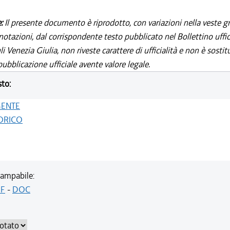
e:
Il presente documento è riprodotto, con variazioni nella veste gr
notazioni, dal corrispondente testo pubblicato nel Bollettino uffic
i Venezia Giulia, non riveste carattere di ufficialità e non è sostit
ubblicazione ufficiale avente valore legale.
sto:
GENTE
ORICO
ampabile:
F
-
DOC