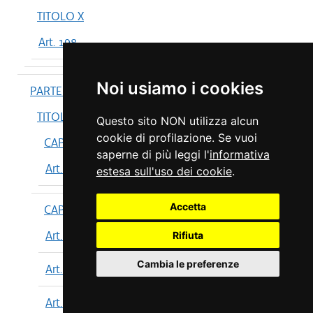
TITOLO X
Art. 198
Noi usiamo i cookies
PARTE IV
TITOLO I
Questo sito NON utilizza alcun
cookie di profilazione. Se vuoi
CAPO I
saperne di più leggi l'
informativa
Art. 199
estesa sull'uso dei cookie
.
Accetta
CAPO II
Art. 200
Rifiuta
Cambia le preferenze
Art. 201
Art. 202