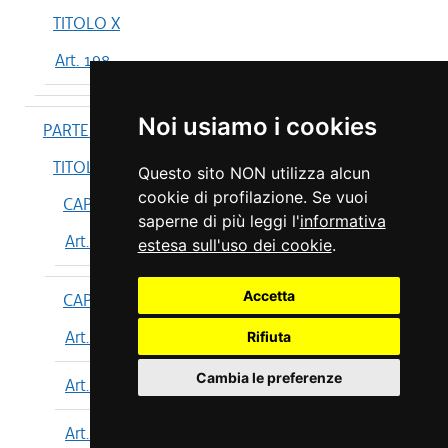
TITOLO X
Art. 198
Noi usiamo i cookies
PARTE IV
TITOLO I
Questo sito NON utilizza alcun
cookie di profilazione. Se vuoi
CAPO I
saperne di più leggi l'
informativa
Art. 199
estesa sull'uso dei cookie
.
Accetta
CAPO II
Art. 200
Rifiuta
Cambia le preferenze
Art. 201
Art. 202