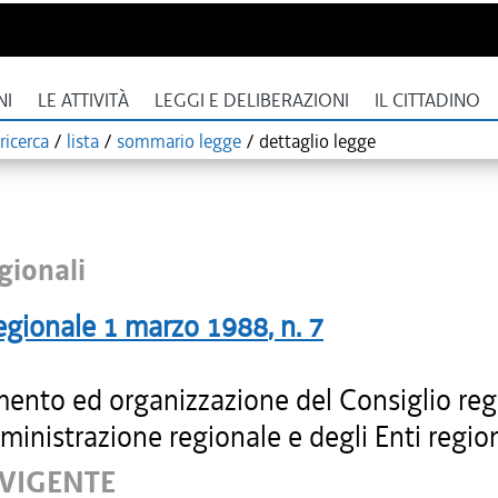
NI
LE ATTIVITÀ
LEGGI E DELIBERAZIONI
IL CITTADINO
ricerca
/
lista
/
sommario legge
/
dettaglio legge
gionali
egionale
1 marzo 1988
, n.
7
ento ed organizzazione del Consiglio reg
ministrazione regionale e degli Enti region
 VIGENTE