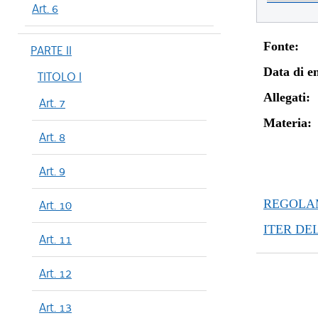
Art. 6
Fonte:
PARTE II
Data di en
TITOLO I
Allegati:
Art. 7
Materia:
Art. 8
Art. 9
REGOLAM
Art. 10
ITER DE
Art. 11
Art. 12
Art. 13