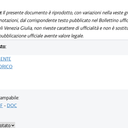
e:
Il presente documento è riprodotto, con variazioni nella veste gr
notazioni, dal corrispondente testo pubblicato nel Bollettino uffic
i Venezia Giulia, non riveste carattere di ufficialità e non è sostit
ubblicazione ufficiale avente valore legale.
sto:
GENTE
ORICO
ampabile:
F
-
DOC