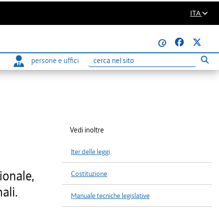
ITA
@
persone e uffici
Eseg
Ricerca
Vedi inoltre
Iter delle leggi
ionale,
Costituzione
ali.
Manuale tecniche legislative