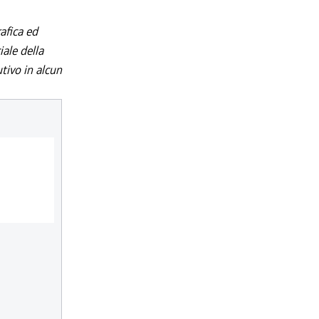
afica ed
iale della
utivo in alcun