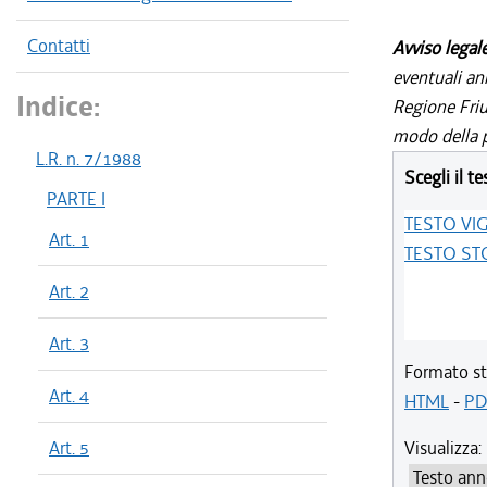
Contatti
Avviso legal
eventuali an
Indice:
Regione Friul
modo della p
L.R. n. 7/1988
Scegli il te
PARTE I
TESTO VI
Art. 1
TESTO ST
Art. 2
Art. 3
Formato st
Art. 4
HTML
-
PD
Art. 5
Visualizza: