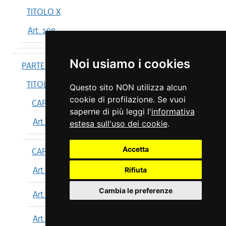
TITOLO X
Art. 198
Noi usiamo i cookies
PARTE IV
TITOLO I
Questo sito NON utilizza alcun
cookie di profilazione. Se vuoi
CAPO I
saperne di più leggi l'
informativa
Art. 199
estesa sull'uso dei cookie
.
Accetta
CAPO II
Art. 200
Rifiuta
Cambia le preferenze
Art. 201
Art. 202