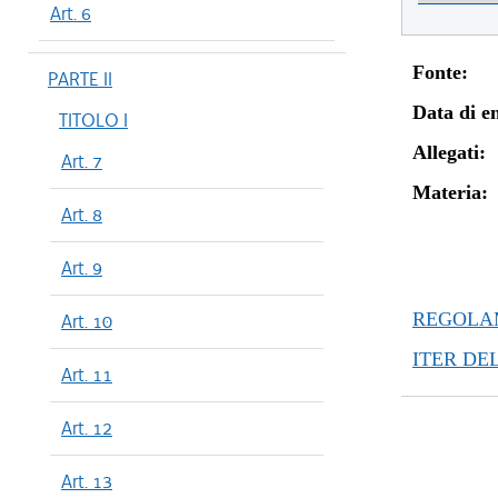
Art. 6
Fonte:
PARTE II
Data di en
TITOLO I
Allegati:
Art. 7
Materia:
Art. 8
Art. 9
REGOLAM
Art. 10
ITER DE
Art. 11
Art. 12
Art. 13