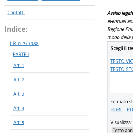
Contatti
Avviso legal
eventuali an
Indice:
Regione Friul
modo della p
L.R. n. 7/1988
Scegli il te
PARTE I
TESTO VI
Art. 1
TESTO ST
Art. 2
Art. 3
Formato st
Art. 4
HTML
-
PD
Art. 5
Visualizza: