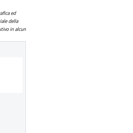
afica ed
iale della
utivo in alcun