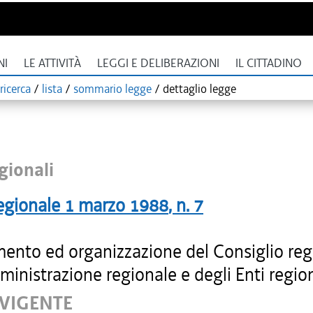
NI
LE ATTIVITÀ
LEGGI E DELIBERAZIONI
IL CITTADINO
ricerca
/
lista
/
sommario legge
/
dettaglio legge
gionali
egionale
1 marzo 1988
, n.
7
ento ed organizzazione del Consiglio reg
ministrazione regionale e degli Enti region
 VIGENTE