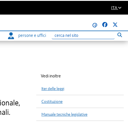
ITA
@
persone e uffici
Eseg
Ricerca
Vedi inoltre
Iter delle leggi
ionale,
Costituzione
ali.
Manuale tecniche legislative