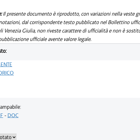
e:
Il presente documento è riprodotto, con variazioni nella veste gr
notazioni, dal corrispondente testo pubblicato nel Bollettino uffic
i Venezia Giulia, non riveste carattere di ufficialità e non è sostit
ubblicazione ufficiale avente valore legale.
sto:
GENTE
ORICO
ampabile:
F
-
DOC