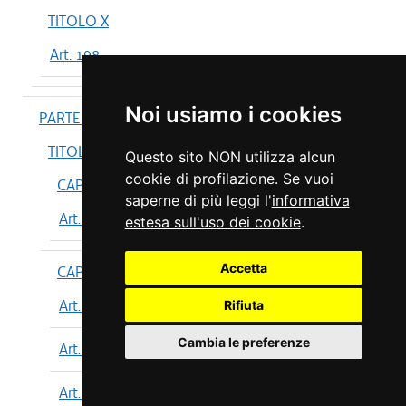
TITOLO X
Art. 198
Noi usiamo i cookies
PARTE IV
TITOLO I
Questo sito NON utilizza alcun
cookie di profilazione. Se vuoi
CAPO I
saperne di più leggi l'
informativa
Art. 199
estesa sull'uso dei cookie
.
Accetta
CAPO II
Art. 200
Rifiuta
Cambia le preferenze
Art. 201
Art. 202