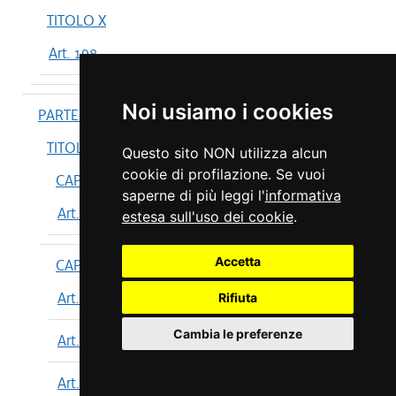
TITOLO X
Art. 198
Noi usiamo i cookies
PARTE IV
TITOLO I
Questo sito NON utilizza alcun
cookie di profilazione. Se vuoi
CAPO I
saperne di più leggi l'
informativa
Art. 199
estesa sull'uso dei cookie
.
Accetta
CAPO II
Art. 200
Rifiuta
Cambia le preferenze
Art. 201
Art. 202