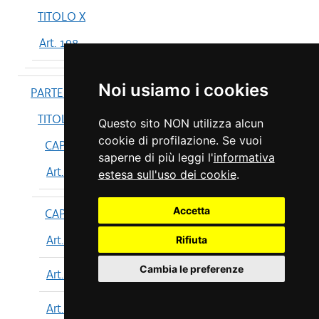
TITOLO X
Art. 198
Noi usiamo i cookies
PARTE IV
TITOLO I
Questo sito NON utilizza alcun
cookie di profilazione. Se vuoi
CAPO I
saperne di più leggi l'
informativa
Art. 199
estesa sull'uso dei cookie
.
Accetta
CAPO II
Art. 200
Rifiuta
Cambia le preferenze
Art. 201
Art. 202