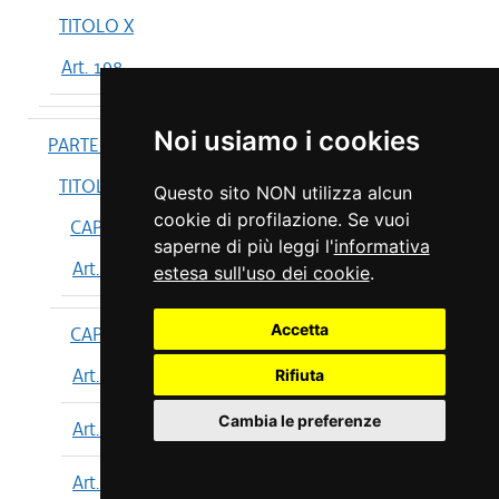
TITOLO X
Art. 198
Noi usiamo i cookies
PARTE IV
TITOLO I
Questo sito NON utilizza alcun
cookie di profilazione. Se vuoi
CAPO I
saperne di più leggi l'
informativa
Art. 199
estesa sull'uso dei cookie
.
Accetta
CAPO II
Art. 200
Rifiuta
Cambia le preferenze
Art. 201
Art. 202