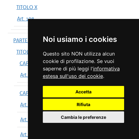
TITOLO X
Art. 198
Noi usiamo i cookies
PARTE IV
TITOLO I
Questo sito NON utilizza alcun
cookie di profilazione. Se vuoi
CAPO I
saperne di più leggi l'
informativa
Art. 199
estesa sull'uso dei cookie
.
Accetta
CAPO II
Art. 200
Rifiuta
Cambia le preferenze
Art. 201
Art. 202