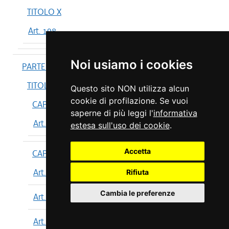
TITOLO X
Art. 198
Noi usiamo i cookies
PARTE IV
TITOLO I
Questo sito NON utilizza alcun
cookie di profilazione. Se vuoi
CAPO I
saperne di più leggi l'
informativa
Art. 199
estesa sull'uso dei cookie
.
Accetta
CAPO II
Art. 200
Rifiuta
Cambia le preferenze
Art. 201
Art. 202