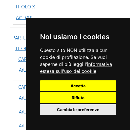
TITOLO X
Art. 198
Noi usiamo i cookies
PARTE IV
TITOLO I
Questo sito NON utilizza alcun
cookie di profilazione. Se vuoi
CAPO I
saperne di più leggi l'
informativa
Art. 199
estesa sull'uso dei cookie
.
Accetta
CAPO II
Art. 200
Rifiuta
Cambia le preferenze
Art. 201
Art. 202