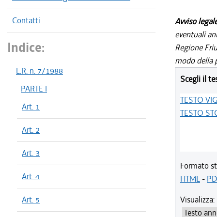
Contatti
Avviso legal
eventuali an
Indice:
Regione Friul
modo della p
L.R. n. 7/1988
Scegli il te
PARTE I
TESTO VI
Art. 1
TESTO ST
Art. 2
Art. 3
Formato st
Art. 4
HTML
-
PD
Art. 5
Visualizza: