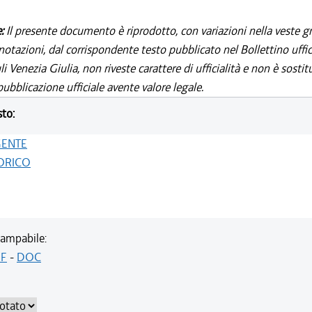
e:
Il presente documento è riprodotto, con variazioni nella veste gr
notazioni, dal corrispondente testo pubblicato nel Bollettino uffic
i Venezia Giulia, non riveste carattere di ufficialità e non è sostit
ubblicazione ufficiale avente valore legale.
sto:
GENTE
ORICO
ampabile:
F
-
DOC