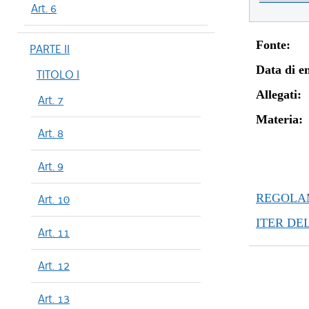
Art. 6
Fonte:
PARTE II
Data di en
TITOLO I
Allegati:
Art. 7
Materia:
Art. 8
Art. 9
REGOLAM
Art. 10
ITER DE
Art. 11
Art. 12
Art. 13