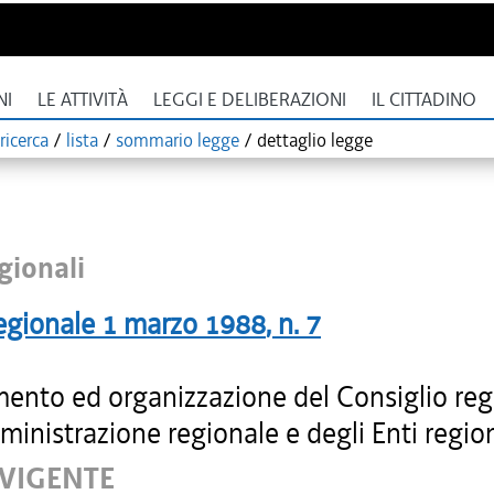
NI
LE ATTIVITÀ
LEGGI E DELIBERAZIONI
IL CITTADINO
ricerca
/
lista
/
sommario legge
/
dettaglio legge
gionali
egionale
1 marzo 1988
, n.
7
ento ed organizzazione del Consiglio reg
ministrazione regionale e degli Enti region
 VIGENTE