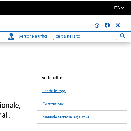
ITA
@
persone e uffici
Eseg
Ricerca
Vedi inoltre
Iter delle leggi
ionale,
Costituzione
ali.
Manuale tecniche legislative