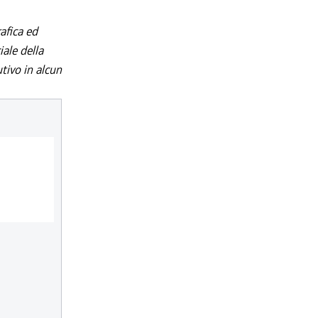
afica ed
iale della
utivo in alcun