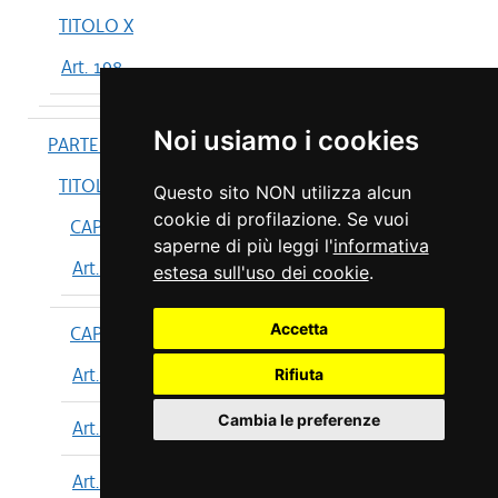
TITOLO X
Art. 198
Noi usiamo i cookies
PARTE IV
TITOLO I
Questo sito NON utilizza alcun
cookie di profilazione. Se vuoi
CAPO I
saperne di più leggi l'
informativa
Art. 199
estesa sull'uso dei cookie
.
Accetta
CAPO II
Art. 200
Rifiuta
Cambia le preferenze
Art. 201
Art. 202