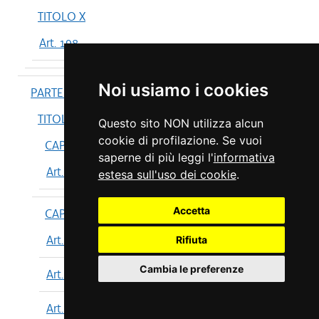
TITOLO X
Art. 198
Noi usiamo i cookies
PARTE IV
TITOLO I
Questo sito NON utilizza alcun
cookie di profilazione. Se vuoi
CAPO I
saperne di più leggi l'
informativa
Art. 199
estesa sull'uso dei cookie
.
Accetta
CAPO II
Art. 200
Rifiuta
Cambia le preferenze
Art. 201
Art. 202