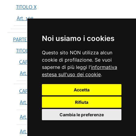
TITOLO X
Art. 198
Noi usiamo i cookies
PARTE IV
TITOLO I
Questo sito NON utilizza alcun
cookie di profilazione. Se vuoi
CAPO I
saperne di più leggi l'
informativa
Art. 199
estesa sull'uso dei cookie
.
Accetta
CAPO II
Art. 200
Rifiuta
Cambia le preferenze
Art. 201
Art. 202