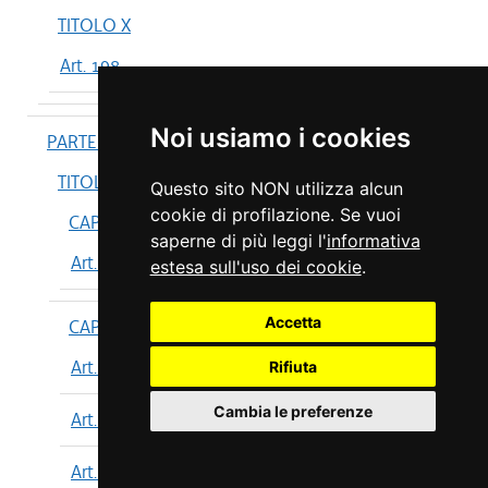
TITOLO X
Art. 198
Noi usiamo i cookies
PARTE IV
TITOLO I
Questo sito NON utilizza alcun
cookie di profilazione. Se vuoi
CAPO I
saperne di più leggi l'
informativa
Art. 199
estesa sull'uso dei cookie
.
Accetta
CAPO II
Art. 200
Rifiuta
Cambia le preferenze
Art. 201
Art. 202