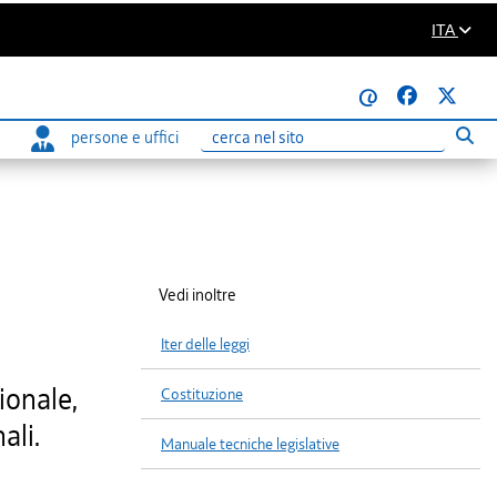
ITA
@
persone e uffici
Eseg
Ricerca
Vedi inoltre
Iter delle leggi
ionale,
Costituzione
ali.
Manuale tecniche legislative