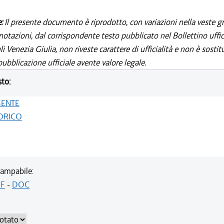
e:
Il presente documento è riprodotto, con variazioni nella veste gr
notazioni, dal corrispondente testo pubblicato nel Bollettino uffic
i Venezia Giulia, non riveste carattere di ufficialità e non è sostit
ubblicazione ufficiale avente valore legale.
sto:
GENTE
ORICO
ampabile:
F
-
DOC