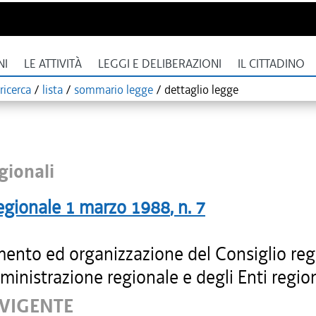
NI
LE ATTIVITÀ
LEGGI E DELIBERAZIONI
IL CITTADINO
ricerca
/
lista
/
sommario legge
/
dettaglio legge
gionali
egionale
1 marzo 1988
, n.
7
ento ed organizzazione del Consiglio reg
ministrazione regionale e degli Enti region
 VIGENTE