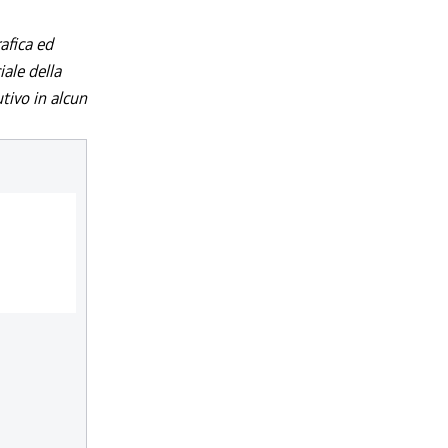
afica ed
iale della
utivo in alcun