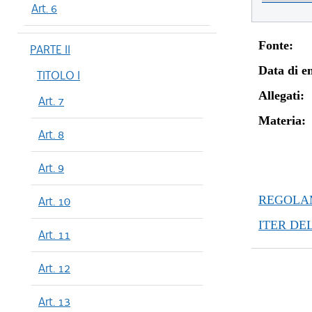
Art. 6
Fonte:
PARTE II
Data di en
TITOLO I
Allegati:
Art. 7
Materia:
Art. 8
Art. 9
REGOLAM
Art. 10
ITER DE
Art. 11
Art. 12
Art. 13