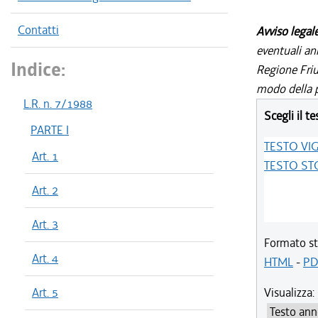
Contatti
Avviso legal
eventuali an
Indice:
Regione Friul
modo della p
L.R. n. 7/1988
Scegli il te
PARTE I
TESTO VI
Art. 1
TESTO ST
Art. 2
Art. 3
Formato st
Art. 4
HTML
-
PD
Art. 5
Visualizza: