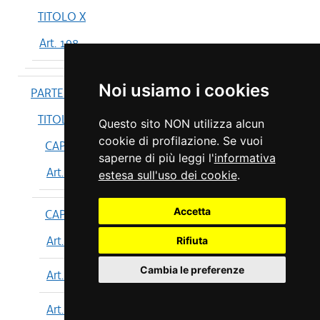
TITOLO X
Art. 198
Noi usiamo i cookies
PARTE IV
TITOLO I
Questo sito NON utilizza alcun
cookie di profilazione. Se vuoi
CAPO I
saperne di più leggi l'
informativa
Art. 199
estesa sull'uso dei cookie
.
Accetta
CAPO II
Art. 200
Rifiuta
Cambia le preferenze
Art. 201
Art. 202