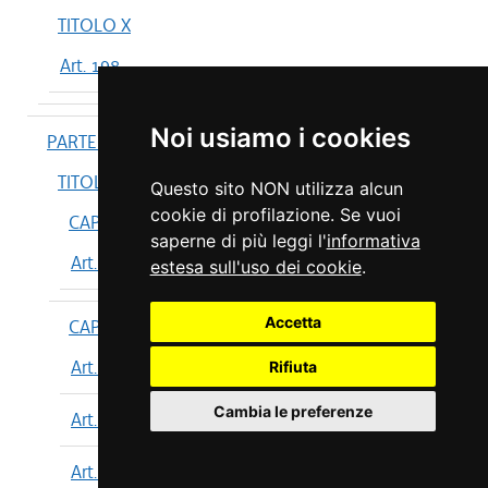
TITOLO X
Art. 198
Noi usiamo i cookies
PARTE IV
TITOLO I
Questo sito NON utilizza alcun
cookie di profilazione. Se vuoi
CAPO I
saperne di più leggi l'
informativa
Art. 199
estesa sull'uso dei cookie
.
Accetta
CAPO II
Art. 200
Rifiuta
Cambia le preferenze
Art. 201
Art. 202