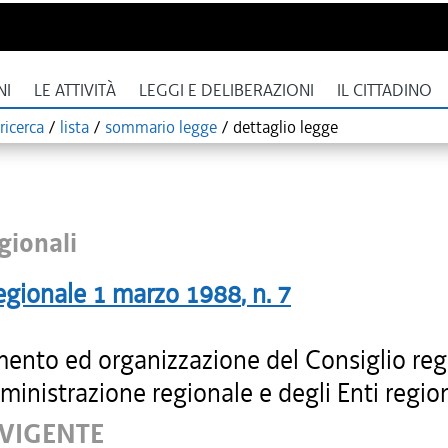
NI
LE ATTIVITÀ
LEGGI E DELIBERAZIONI
IL CITTADINO
ricerca
/
lista
/
sommario legge
/
dettaglio legge
gionali
egionale
1 marzo 1988
, n.
7
ento ed organizzazione del Consiglio reg
ministrazione regionale e degli Enti region
 VIGENTE