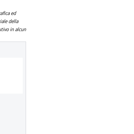
afica ed
iale della
utivo in alcun