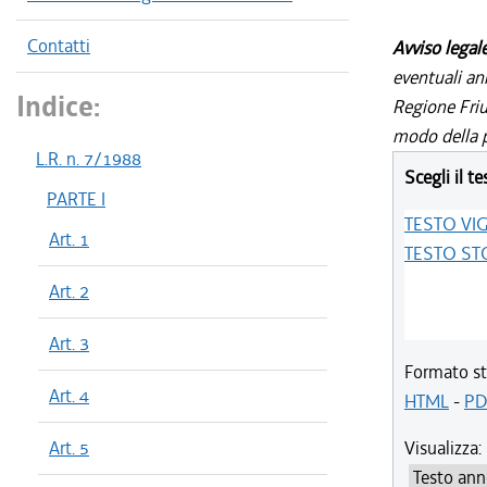
Contatti
Avviso legal
eventuali an
Indice:
Regione Friul
modo della p
L.R. n. 7/1988
Scegli il te
PARTE I
TESTO VI
Art. 1
TESTO ST
Art. 2
Art. 3
Formato st
Art. 4
HTML
-
PD
Art. 5
Visualizza: