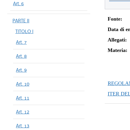
Art. 6
Fonte:
PARTE II
Data di en
TITOLO I
Allegati:
Art. 7
Materia:
Art. 8
Art. 9
REGOLAM
Art. 10
ITER DE
Art. 11
Art. 12
Art. 13