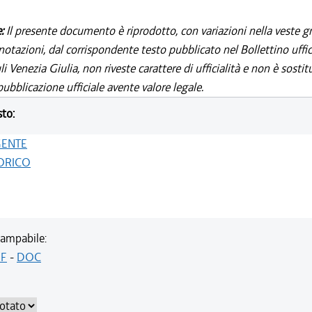
e:
Il presente documento è riprodotto, con variazioni nella veste gr
notazioni, dal corrispondente testo pubblicato nel Bollettino uffic
i Venezia Giulia, non riveste carattere di ufficialità e non è sostit
ubblicazione ufficiale avente valore legale.
sto:
GENTE
ORICO
ampabile:
F
-
DOC