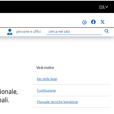
ITA
@
persone e uffici
Eseg
Ricerca
Vedi inoltre
Iter delle leggi
ionale,
Costituzione
ali.
Manuale tecniche legislative