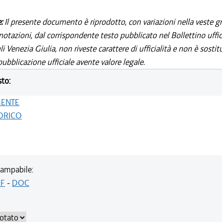
e:
Il presente documento è riprodotto, con variazioni nella veste gr
notazioni, dal corrispondente testo pubblicato nel Bollettino uffic
i Venezia Giulia, non riveste carattere di ufficialità e non è sostit
ubblicazione ufficiale avente valore legale.
sto:
GENTE
ORICO
ampabile:
F
-
DOC