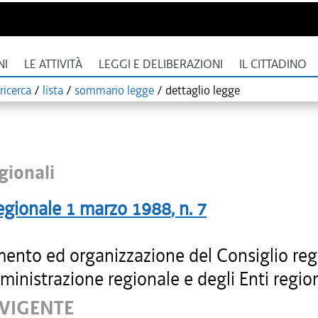
NI
LE ATTIVITÀ
LEGGI E DELIBERAZIONI
IL CITTADINO
ricerca
/
lista
/
sommario legge
/
dettaglio legge
gionali
egionale
1 marzo 1988
, n.
7
ento ed organizzazione del Consiglio reg
ministrazione regionale e degli Enti region
 VIGENTE