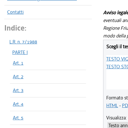
Contatti
Avviso legal
eventuali an
Indice:
Regione Friul
modo della p
L.R. n. 7/1988
Scegli il te
PARTE I
TESTO VI
Art. 1
TESTO ST
Art. 2
Art. 3
Formato st
Art. 4
HTML
-
PD
Art. 5
Visualizza: