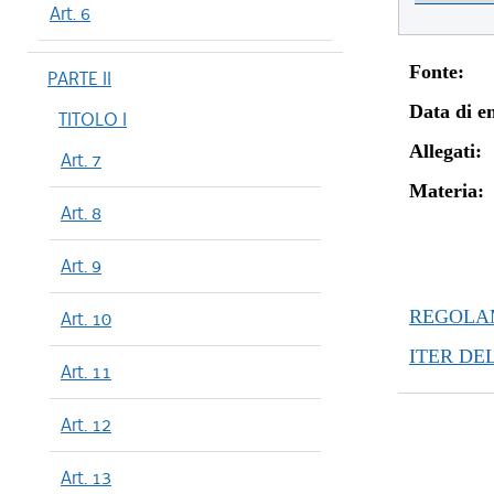
Art. 6
Fonte:
PARTE II
Data di en
TITOLO I
Allegati:
Art. 7
Materia:
Art. 8
Art. 9
REGOLAM
Art. 10
ITER DE
Art. 11
Art. 12
Art. 13