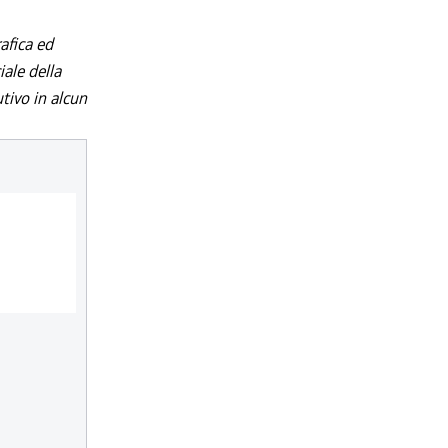
afica ed
iale della
utivo in alcun