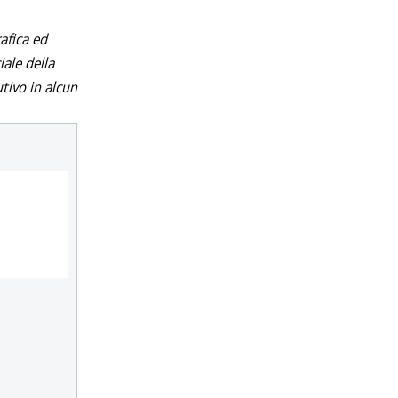
afica ed
iale della
utivo in alcun