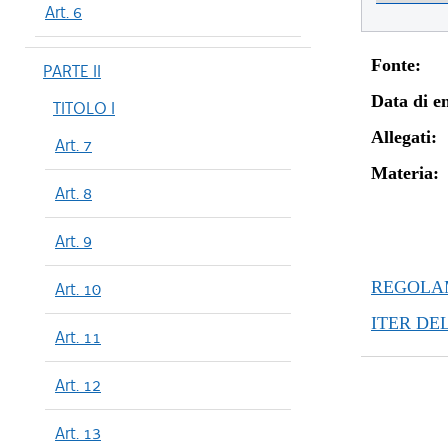
Art. 6
Fonte:
PARTE II
Data di en
TITOLO I
Allegati:
Art. 7
Materia:
Art. 8
Art. 9
REGOLAM
Art. 10
ITER DE
Art. 11
Art. 12
Art. 13