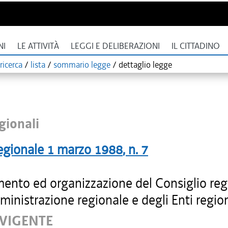
NI
LE ATTIVITÀ
LEGGI E DELIBERAZIONI
IL CITTADINO
ricerca
/
lista
/
sommario legge
/
dettaglio legge
gionali
egionale
1 marzo 1988
, n.
7
ento ed organizzazione del Consiglio reg
ministrazione regionale e degli Enti region
 VIGENTE