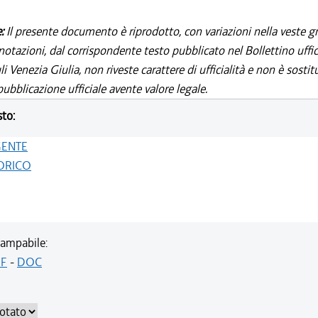
e:
Il presente documento è riprodotto, con variazioni nella veste gr
notazioni, dal corrispondente testo pubblicato nel Bollettino uffic
i Venezia Giulia, non riveste carattere di ufficialità e non è sostit
ubblicazione ufficiale avente valore legale.
sto:
GENTE
ORICO
ampabile:
F
-
DOC