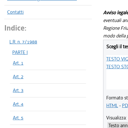
Contatti
Avviso legal
eventuali an
Indice:
Regione Friul
modo della p
L.R. n. 7/1988
Scegli il te
PARTE I
TESTO VI
Art. 1
TESTO ST
Art. 2
Art. 3
Formato st
Art. 4
HTML
-
PD
Art. 5
Visualizza: