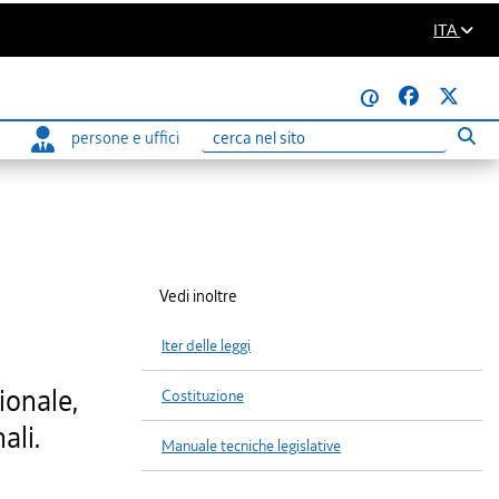
ITA
@
persone e uffici
Eseg
Ricerca
Vedi inoltre
Iter delle leggi
ionale,
Costituzione
ali.
Manuale tecniche legislative