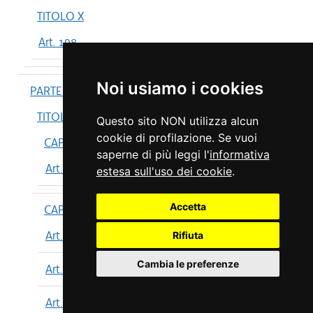
TITOLO X
Art. 198
Noi usiamo i cookies
PARTE IV
TITOLO I
Questo sito NON utilizza alcun
cookie di profilazione. Se vuoi
CAPO I
saperne di più leggi l'
informativa
Art. 199
estesa sull'uso dei cookie
.
Accetta
CAPO II
Art. 200
Rifiuta
Cambia le preferenze
Art. 201
Art. 202