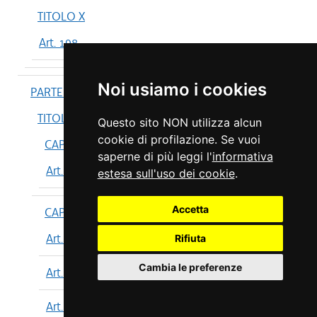
TITOLO X
Art. 198
Noi usiamo i cookies
PARTE IV
TITOLO I
Questo sito NON utilizza alcun
cookie di profilazione. Se vuoi
CAPO I
saperne di più leggi l'
informativa
Art. 199
estesa sull'uso dei cookie
.
Accetta
CAPO II
Art. 200
Rifiuta
Cambia le preferenze
Art. 201
Art. 202