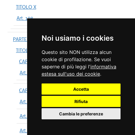
TITOLO X
Art. 198
Noi usiamo i cookies
PARTE IV
TITOLO I
Questo sito NON utilizza alcun
cookie di profilazione. Se vuoi
CAPO I
saperne di più leggi l'
informativa
Art. 199
estesa sull'uso dei cookie
.
Accetta
CAPO II
Art. 200
Rifiuta
Cambia le preferenze
Art. 201
Art. 202