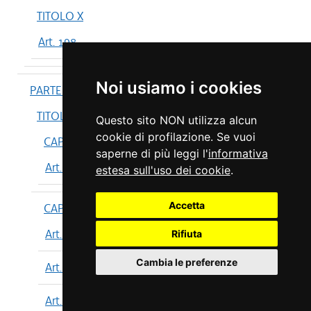
TITOLO X
Art. 198
Noi usiamo i cookies
PARTE IV
TITOLO I
Questo sito NON utilizza alcun
cookie di profilazione. Se vuoi
CAPO I
saperne di più leggi l'
informativa
Art. 199
estesa sull'uso dei cookie
.
Accetta
CAPO II
Art. 200
Rifiuta
Cambia le preferenze
Art. 201
Art. 202