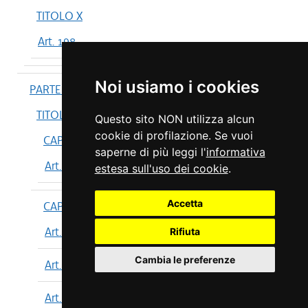
TITOLO X
Art. 198
Noi usiamo i cookies
PARTE IV
TITOLO I
Questo sito NON utilizza alcun
cookie di profilazione. Se vuoi
CAPO I
saperne di più leggi l'
informativa
Art. 199
estesa sull'uso dei cookie
.
Accetta
CAPO II
Art. 200
Rifiuta
Cambia le preferenze
Art. 201
Art. 202