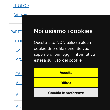
TITOLO X
Art. 198
Noi usiamo i cookies
PARTE IV
TITOLO I
Questo sito NON utilizza alcun
cookie di profilazione. Se vuoi
CAPO I
saperne di più leggi l'
informativa
Art. 199
estesa sull'uso dei cookie
.
Accetta
CAPO II
Art. 200
Rifiuta
Cambia le preferenze
Art. 201
Art. 202