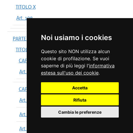
TITOLO X
Art. 198
Noi usiamo i cookies
PARTE IV
TITOLO I
Questo sito NON utilizza alcun
cookie di profilazione. Se vuoi
CAPO I
saperne di più leggi l'
informativa
Art. 199
estesa sull'uso dei cookie
.
Accetta
CAPO II
Art. 200
Rifiuta
Cambia le preferenze
Art. 201
Art. 202