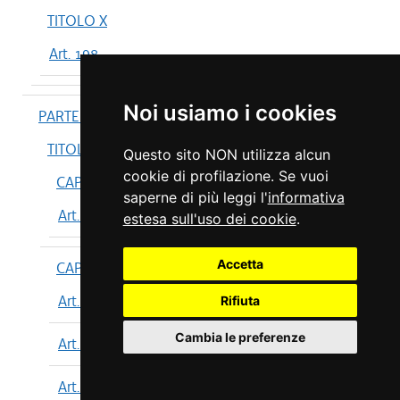
TITOLO X
Art. 198
Noi usiamo i cookies
PARTE IV
TITOLO I
Questo sito NON utilizza alcun
cookie di profilazione. Se vuoi
CAPO I
saperne di più leggi l'
informativa
Art. 199
estesa sull'uso dei cookie
.
Accetta
CAPO II
Art. 200
Rifiuta
Cambia le preferenze
Art. 201
Art. 202